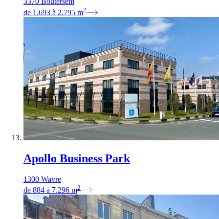
3370 Boutersem
2
de
1.693
à
2.795
m
Apollo Business Park
1300 Wavre
2
de
884
à
7.296
m