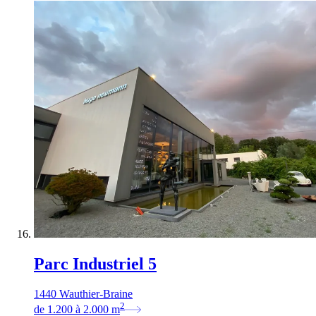
Parc Industriel 5
1440 Wauthier-Braine
2
de
1.200
à
2.000
m