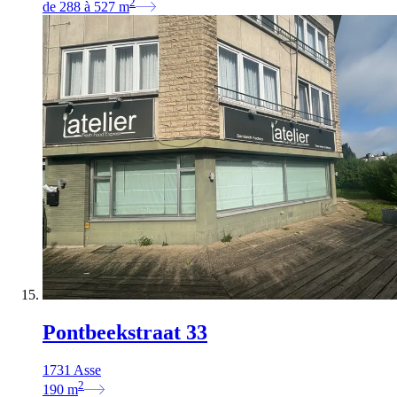
2
de
288
à
527
m
Pontbeekstraat 33
1731 Asse
2
190
m