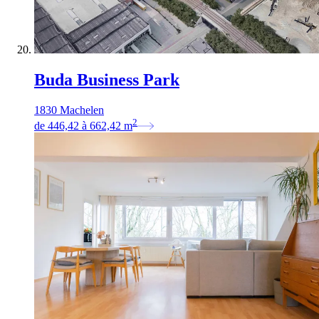
Buda Business Park
1830 Machelen
2
de
446,42
à
662,42
m