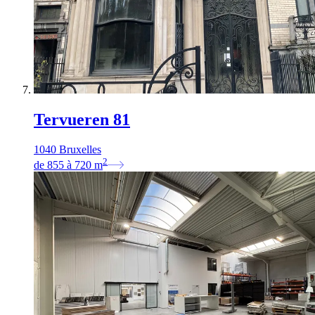
Tervueren 81
1040 Bruxelles
2
de
855
à
720
m