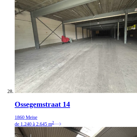
Ossegemstraat 14
1860 Meise
2
de
1.240
à
2.645
m