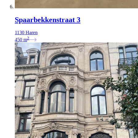
Spaarbekkenstraat 3
1130 Haren
2
450
m