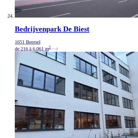
Bedrijvenpark De Biest
1651 Beersel
2
de
216
à
6.061
m