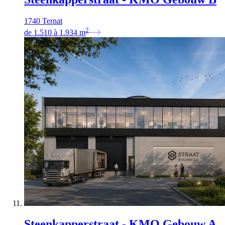
1740 Ternat
2
de
1.510
à
1.934
m
Steenkapperstraat - KMO Gebouw A