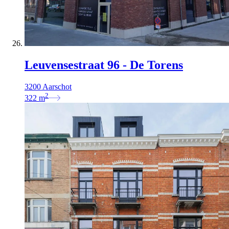
Leuvensestraat 96 - De Torens
3200 Aarschot
2
322
m