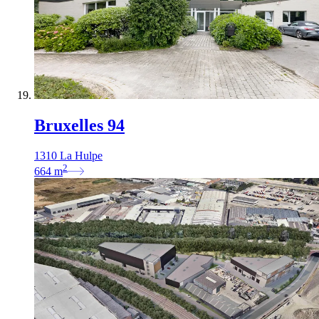
Bruxelles 94
1310 La Hulpe
2
664
m