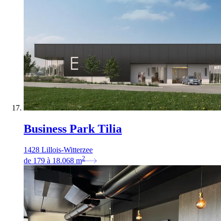
Business Park Tilia
1428 Lillois-Witterzee
2
de
179
à
18.068
m