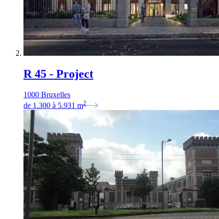
R 45 - Project
1000 Bruxelles
2
de
1.300
à
5.931
m