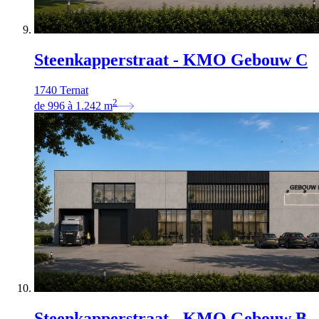
Steenkapperstraat - KMO Gebouw C
1740 Ternat
2
de
996
à
1.242
m
Steenkapperstraat - KMO Gebouw B