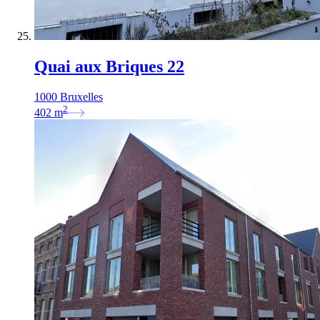
Quai aux Briques 22
1000 Bruxelles
2
402
m