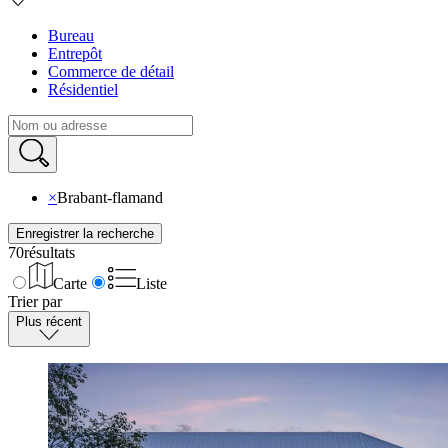
Bureau
Entrepôt
Commerce de détail
Résidentiel
×
Brabant-flamand
Enregistrer la recherche
70
résultats
Carte
Liste
Trier par
Plus récent