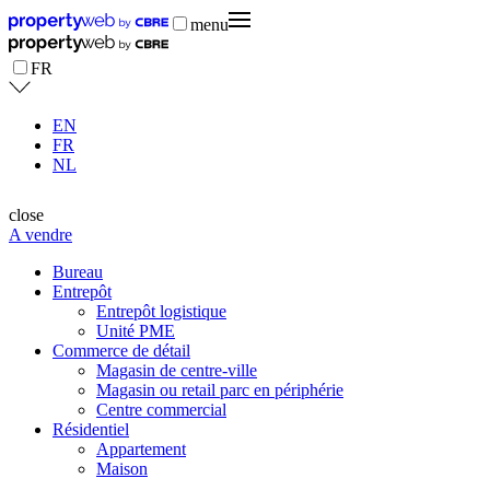
menu
FR
EN
FR
NL
close
A vendre
Bureau
Entrepôt
Entrepôt logistique
Unité PME
Commerce de détail
Magasin de centre-ville
Magasin ou retail parc en périphérie
Centre commercial
Résidentiel
Appartement
Maison