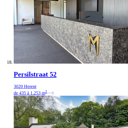
Persilstraat 52
3020 Herent
2
de
435
à
1.253
m