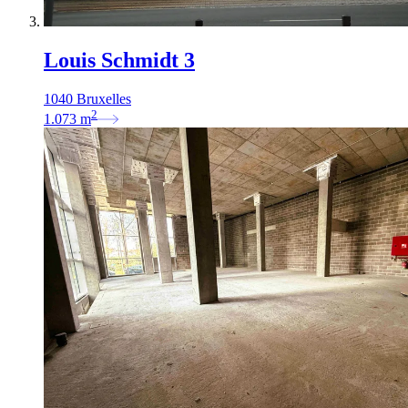
Louis Schmidt 3
1040 Bruxelles
2
1.073
m