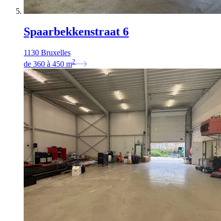
Spaarbekkenstraat 6
1130 Bruxelles
2
de
360
à
450
m