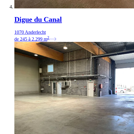
Digue du Canal
1070 Anderlecht
2
de
245
à
2.299
m