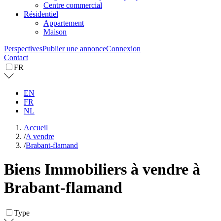
Centre commercial
Résidentiel
Appartement
Maison
Perspectives
Publier une annonce
Connexion
Contact
FR
EN
FR
NL
Accueil
/
A vendre
/
Brabant-flamand
Biens Immobiliers à vendre à
Brabant-flamand
Type