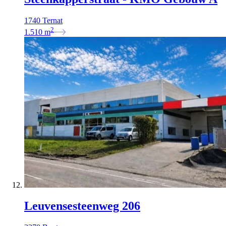
1740 Ternat
2
1.510
m
Leuvensesteenweg 206