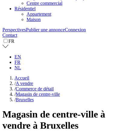
Centre commercial
Résidentiel
Appartement
Maison
Perspectives
Publier une annonce
Connexion
Contact
FR
EN
FR
NL
Accueil
/
A vendre
/
Commerce de détail
/
Magasin de centre-ville
/
Bruxelles
Magasin de centre-ville à
vendre à Bruxelles