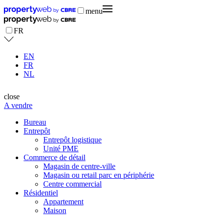
menu
FR
EN
FR
NL
close
A vendre
Bureau
Entrepôt
Entrepôt logistique
Unité PME
Commerce de détail
Magasin de centre-ville
Magasin ou retail parc en périphérie
Centre commercial
Résidentiel
Appartement
Maison