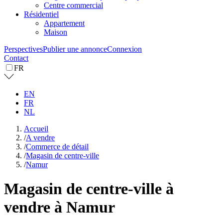
Centre commercial
Résidentiel
Appartement
Maison
Perspectives
Publier une annonce
Connexion
Contact
FR
EN
FR
NL
Accueil
/
A vendre
/
Commerce de détail
/
Magasin de centre-ville
/
Namur
Magasin de centre-ville à
vendre à Namur