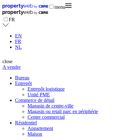
menu
FR
EN
FR
NL
close
A vendre
Bureau
Entrepôt
Entrepôt logistique
Unité PME
Commerce de détail
Magasin de centre-ville
Magasin ou retail parc en périphérie
Centre commercial
Résidentiel
Appartement
Maison