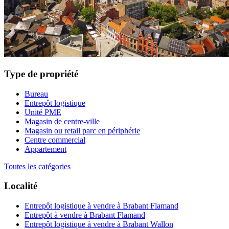
Type de propriété
Bureau
Entrepôt logistique
Unité PME
Magasin de centre-ville
Magasin ou retail parc en périphérie
Centre commercial
Appartement
Toutes les catégories
Localité
Entrepôt logistique à vendre à Brabant Flamand
Entrepôt à vendre à Brabant Flamand
Entrepôt logistique à vendre à Brabant Wallon