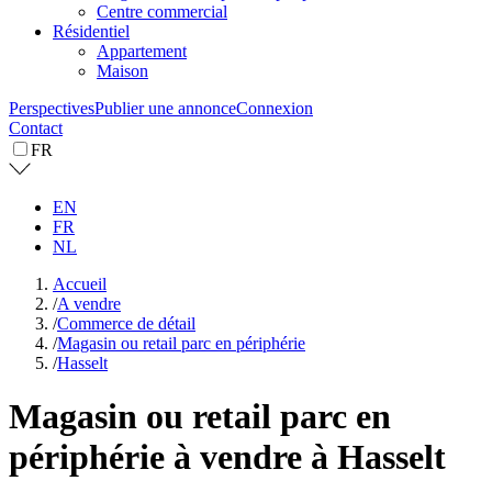
Centre commercial
Résidentiel
Appartement
Maison
Perspectives
Publier une annonce
Connexion
Contact
FR
EN
FR
NL
Accueil
/
A vendre
/
Commerce de détail
/
Magasin ou retail parc en périphérie
/
Hasselt
Magasin ou retail parc en
périphérie à vendre à Hasselt