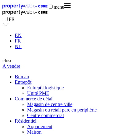
menu
FR
EN
FR
NL
close
A vendre
Bureau
Entrepôt
Entrepôt logistique
Unité PME
Commerce de détail
Magasin de centre-ville
Magasin ou retail parc en périphérie
Centre commercial
Résidentiel
Appartement
Maison