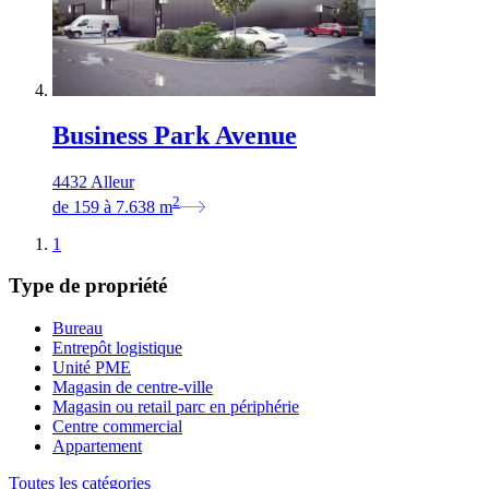
Business Park Avenue
4432 Alleur
2
de
159
à
7.638
m
1
Type de propriété
Bureau
Entrepôt logistique
Unité PME
Magasin de centre-ville
Magasin ou retail parc en périphérie
Centre commercial
Appartement
Toutes les catégories