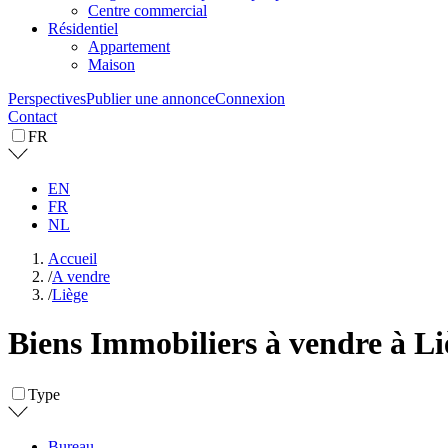
Centre commercial
Résidentiel
Appartement
Maison
Perspectives
Publier une annonce
Connexion
Contact
FR
EN
FR
NL
Accueil
/
A vendre
/
Liège
Biens Immobiliers à vendre à Li
Type
Bureau