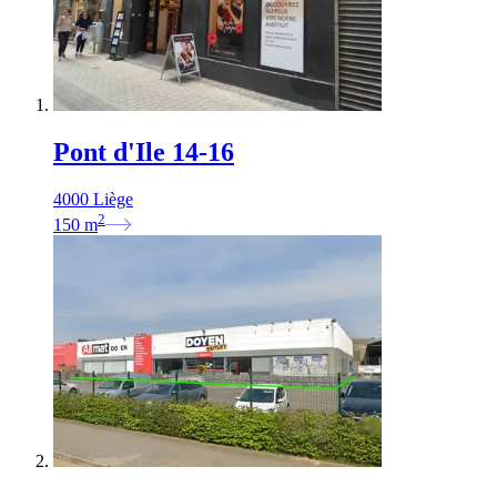
Pont d'Ile 14-16
4000 Liège
2
150
m