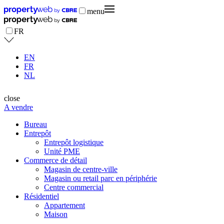
menu
FR
EN
FR
NL
close
A vendre
Bureau
Entrepôt
Entrepôt logistique
Unité PME
Commerce de détail
Magasin de centre-ville
Magasin ou retail parc en périphérie
Centre commercial
Résidentiel
Appartement
Maison