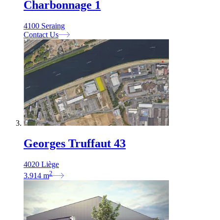
Charbonnage 1
4100 Seraing
Contact Us
Georges Truffaut 43
4020 Liège
2
3.914
m