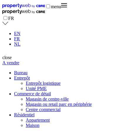
menu
FR
EN
FR
NL
close
A vendre
Bureau
Entrepôt
Entrepôt logistique
Unité PME
Commerce de détail
Magasin de centre-ville
Magasin ou retail parc en périphérie
Centre commercial
Résidentiel
Appartement
Maison