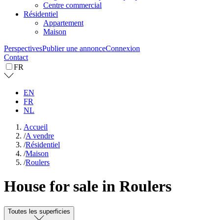
Centre commercial
Résidentiel
Appartement
Maison
Perspectives
Publier une annonce
Connexion
Contact
FR
EN
FR
NL
Accueil
/
A vendre
/
Résidentiel
/
Maison
/
Roulers
House for sale in Roulers
Toutes les superficies