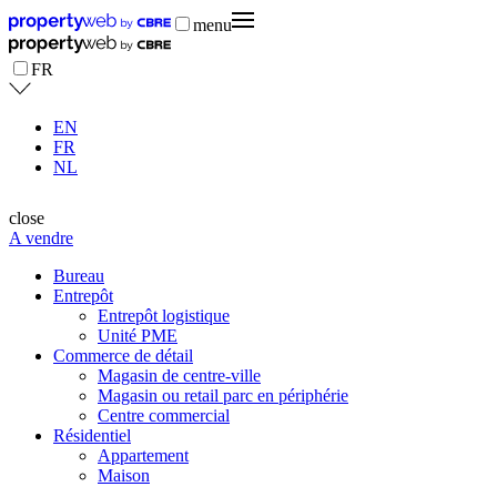
menu
FR
EN
FR
NL
close
A vendre
Bureau
Entrepôt
Entrepôt logistique
Unité PME
Commerce de détail
Magasin de centre-ville
Magasin ou retail parc en périphérie
Centre commercial
Résidentiel
Appartement
Maison