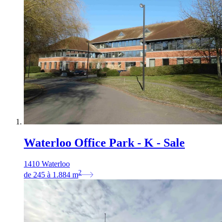
Waterloo Office Park - K - Sale
1410 Waterloo
2
de
245
à
1.884
m