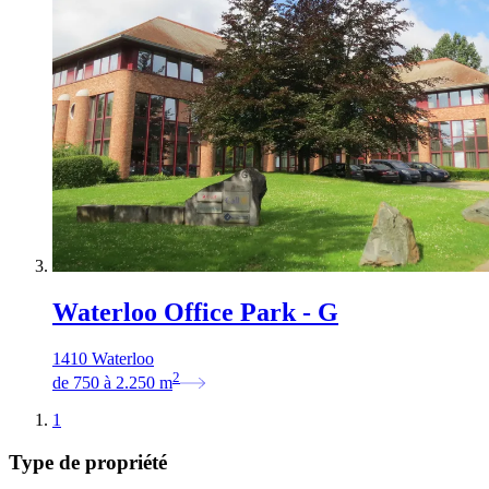
Waterloo Office Park - G
1410 Waterloo
2
de
750
à
2.250
m
1
Type de propriété