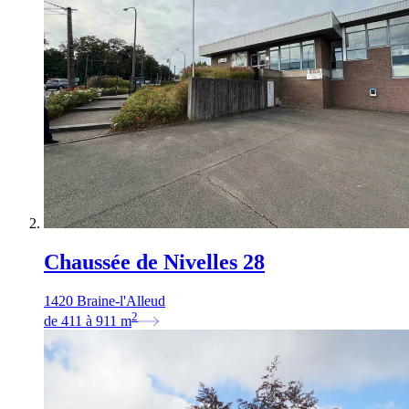
Chaussée de Nivelles 28
1420 Braine-l'Alleud
2
de
411
à
911
m