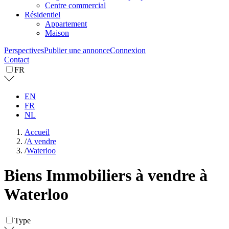
Centre commercial
Résidentiel
Appartement
Maison
Perspectives
Publier une annonce
Connexion
Contact
FR
EN
FR
NL
Accueil
/
A vendre
/
Waterloo
Biens Immobiliers à vendre à
Waterloo
Type