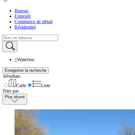
Bureau
Entrepôt
Commerce de détail
Résidentiel
×
Waterloo
Enregistrer la recherche
3
résultats
Carte
Liste
Trier par
Plus récent