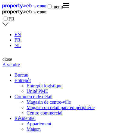
menu
FR
EN
FR
NL
close
A vendre
Bureau
Entrepôt
Entrepôt logistique
Unité PME
Commerce de détail
Magasin de centre-ville
Magasin ou retail parc en périphérie
Centre commercial
Résidentiel
Appartement
Maison