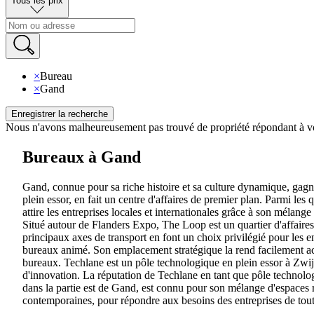
Tous les prix
×
Bureau
×
Gand
Enregistrer la recherche
Nous n'avons malheureusement pas trouvé de propriété répondant à vo
Bureaux à Gand
Gand, connue pour sa riche histoire et sa culture dynamique, gagn
plein essor, en fait un centre d'affaires de premier plan. Parmi les 
attire les entreprises locales et internationales grâce à son méla
Situé autour de Flanders Expo, The Loop est un quartier d'affaires
principaux axes de transport en font un choix privilégié pour les en
bureaux animé. Son emplacement stratégique la rend facilement acces
bureaux. Techlane est un pôle technologique en plein essor à Zwijna
d'innovation. La réputation de Techlane en tant que pôle technologi
dans la partie est de Gand, est connu pour son mélange d'espaces ré
contemporaines, pour répondre aux besoins des entreprises de toute