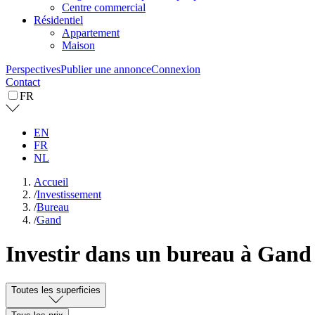
Centre commercial
Résidentiel
Appartement
Maison
Perspectives
Publier une annonce
Connexion
Contact
FR
EN
FR
NL
Accueil
/
Investissement
/
Bureau
/
Gand
Investir dans un bureau à Gand
Toutes les superficies