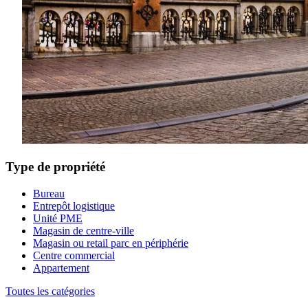
Type de propriété
Bureau
Entrepôt logistique
Unité PME
Magasin de centre-ville
Magasin ou retail parc en périphérie
Centre commercial
Appartement
Toutes les catégories