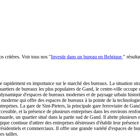
s critères
.
Voir tous nos
"
Investir dans un bureau en Belgique
"
résulta
e rapidement en importance sur le marché des bureaux. La situation str
quartiers de bureaux les plus populaires de Gand, le centre-ville occupe u
nge dynamique d'espaces de bureaux modernes et de paysage urbain histor
 moderne qui offre des espaces de bureaux à la pointe de la technologie.
treprises. La gare de Sint-Pieters, la principale gare ferroviaire de Gan
sible, et la présence de plusieurs entreprises dans les environs renforce
arde, un quartier situé dans la partie sud de Gand. Il abrite plusieurs en
que continue d'attirer des entreprises désireuses d'établir leur présence
sidentiels et commerciaux. Il offre une grande variété d'espaces de bure
s tailles.