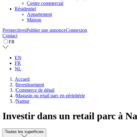
Centre commercial
Résidentiel
Appartement
Maison
Perspectives
Publier une annonce
Connexion
Contact
FR
EN
FR
NL
Accueil
/
Investissement
/
Commerce de détail
/
Magasin ou retail parc en périphérie
/
Namur
Investir dans un retail parc à 
Toutes les superficies