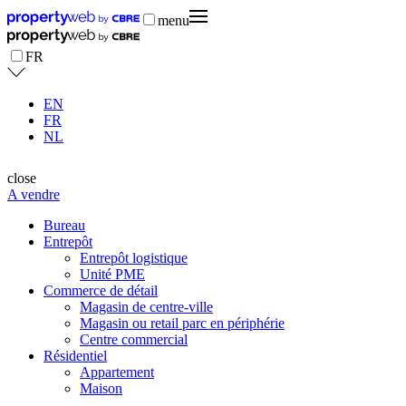
menu
FR
EN
FR
NL
close
A vendre
Bureau
Entrepôt
Entrepôt logistique
Unité PME
Commerce de détail
Magasin de centre-ville
Magasin ou retail parc en périphérie
Centre commercial
Résidentiel
Appartement
Maison