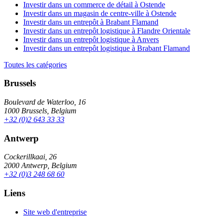
Investir dans un commerce de détail à Ostende
Investir dans un magasin de centre-ville à Ostende
Investir dans un entrepôt à Brabant Flamand
Investir dans un entrepôt logistique à Flandre Orientale
Investir dans un entrepôt logistique à Anvers
Investir dans un entrepôt logistique à Brabant Flamand
Toutes les catégories
Brussels
Boulevard de Waterloo, 16
1000 Brussels, Belgium
+32 (0)2 643 33 33
Antwerp
Cockerillkaai, 26
2000 Antwerp, Belgium
+32 (0)3 248 68 60
Liens
Site web d'entreprise