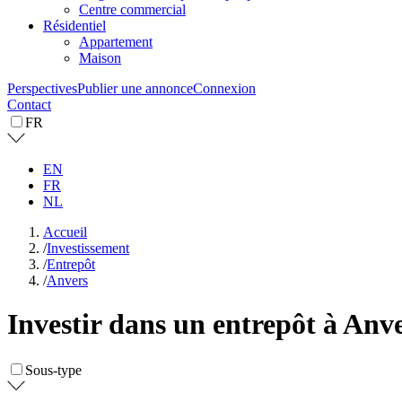
Centre commercial
Résidentiel
Appartement
Maison
Perspectives
Publier une annonce
Connexion
Contact
FR
EN
FR
NL
Accueil
/
Investissement
/
Entrepôt
/
Anvers
Investir dans un entrepôt à Anv
Sous-type