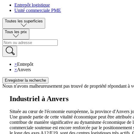
Entrepôt logistique
Unité commerciale PME
Toutes les superficies
Tous les prix
×
Entrepôt
×
Anvers
Enregistrer la recherche
Nous n'avons malheureusement pas trouvé de propriété répondant à vo
Industriel à Anvers
Située au cœur de l'économie européenne, la province d'Anvers joue 
Une grande partie de cette vitalité économique peut être attribuée 
contribue de manière significative au dynamisme économique de la p
commerciale soutenue est encore renforcée par le positionnement s
le long des axes A12/E19, sont des centres logistiques très actifs.