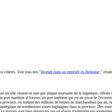
s critères
.
Voir tous nos
"
Investir dans un entrepôt en Belgique
"
résult
un rôle central en tant que plaque tournante de la logistique, offrant u
au port maritime d'Anvers, un port intérieur qui est un pivot de l'économi
rovince, en traitant des millions de tonnes de marchandises par an, faci
tratégique de nombreuses zones logistiques dans la province. Des zones
 Ces régions sont bien desservies par un réseau d'entrepôts qui soutienn