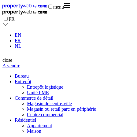
menu
FR
EN
FR
NL
close
A vendre
Bureau
Entrepôt
Entrepôt logistique
Unité PME
Commerce de détail
Magasin de centre-ville
Magasin ou retail parc en périphérie
Centre commercial
Résidentiel
Appartement
Maison