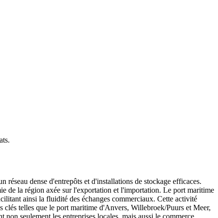
ats
.
n réseau dense d'entrepôts et d'installations de stockage efficaces.
e de la région axée sur l'exportation et l'importation. Le port maritime
litant ainsi la fluidité des échanges commerciaux. Cette activité
 clés telles que le port maritime d'Anvers, Willebroek/Puurs et Meer,
ent non seulement les entreprises locales, mais aussi le commerce