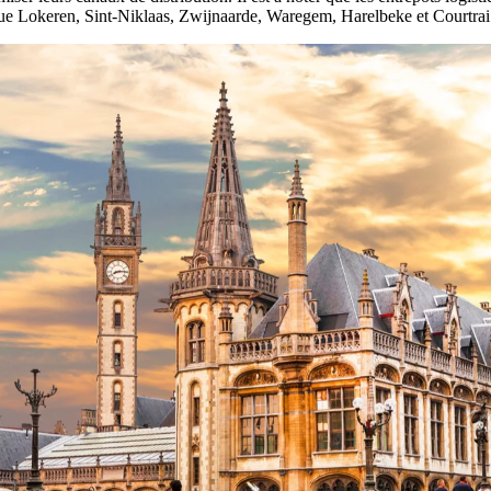
 que Lokeren, Sint-Niklaas, Zwijnaarde, Waregem, Harelbeke et Courtrai