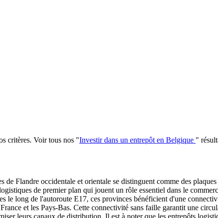
s critères
.
Voir tous nos
"
Investir dans un entrepôt en Belgique
"
résult
s de Flandre occidentale et orientale se distinguent comme des plaques t
logistiques de premier plan qui jouent un rôle essentiel dans le commerce 
ées le long de l'autoroute E17, ces provinces bénéficient d'une connecti
ance et les Pays-Bas. Cette connectivité sans faille garantit une circul
iser leurs canaux de distribution. Il est à noter que les entrepôts logist