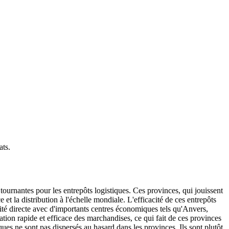
ats
.
ournantes pour les entrepôts logistiques. Ces provinces, qui jouissent
et la distribution à l'échelle mondiale. L'efficacité de ces entrepôts
vité directe avec d'importants centres économiques tels qu'Anvers,
ation rapide et efficace des marchandises, ce qui fait de ces provinces
iques ne sont pas dispersés au hasard dans les provinces. Ils sont plutôt