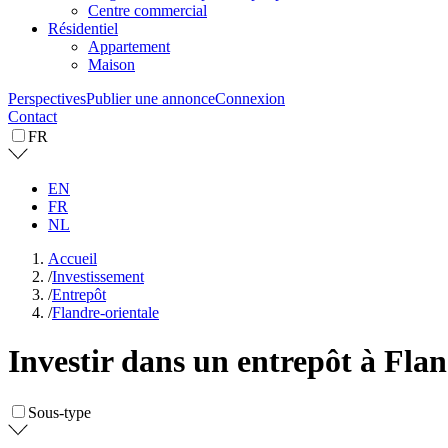
Centre commercial
Résidentiel
Appartement
Maison
Perspectives
Publier une annonce
Connexion
Contact
FR
EN
FR
NL
Accueil
/
Investissement
/
Entrepôt
/
Flandre-orientale
Investir dans un entrepôt à Flan
Sous-type