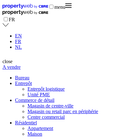
menu
FR
EN
FR
NL
close
A vendre
Bureau
Entrepôt
Entrepôt logistique
Unité PME
Commerce de détail
Magasin de centre-ville
Magasin ou retail parc en périphérie
Centre commercial
Résidentiel
Appartement
Maison