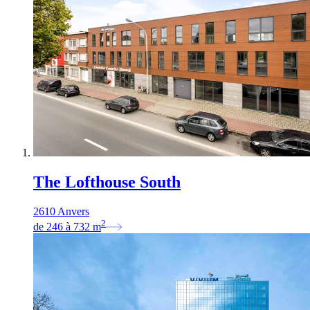
The Lofthouse South
2610 Anvers
2
de
246
à
732
m