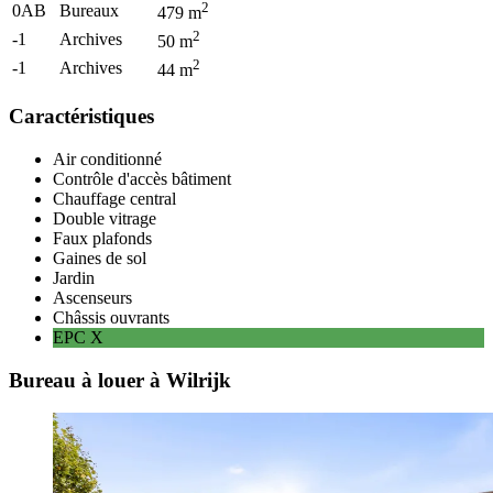
2
0AB
Bureaux
479
m
2
-1
Archives
50
m
2
-1
Archives
44
m
Caractéristiques
Air conditionné
Contrôle d'accès bâtiment
Chauffage central
Double vitrage
Faux plafonds
Gaines de sol
Jardin
Ascenseurs
Châssis ouvrants
EPC
X
Bureau à louer à Wilrijk