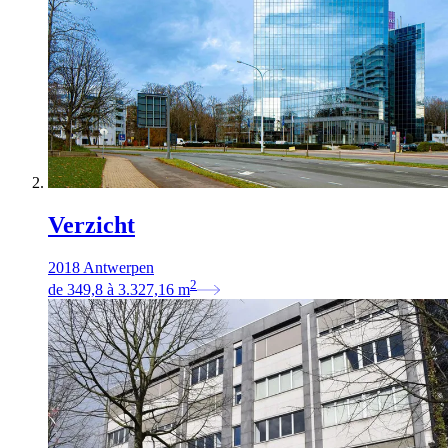
Verzicht
2018 Antwerpen
2
de
349,8
à
3.327,16
m