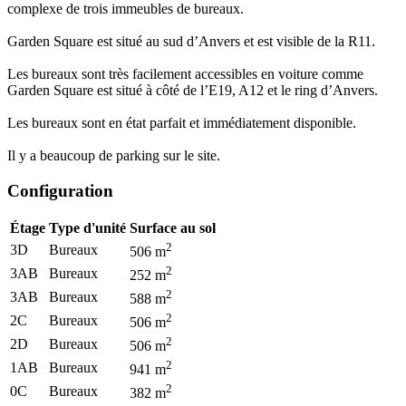
complexe de trois immeubles de bureaux.
Garden Square est situé au sud d’Anvers et est visible de la R11.
Les bureaux sont très facilement accessibles en voiture comme
Garden Square est situé à côté de l’E19, A12 et le ring d’Anvers.
Les bureaux sont en état parfait et immédiatement disponible.
Il y a beaucoup de parking sur le site.
Configuration
Étage
Type d'unité
Surface au sol
2
3D
Bureaux
506
m
2
3AB
Bureaux
252
m
2
3AB
Bureaux
588
m
2
2C
Bureaux
506
m
2
2D
Bureaux
506
m
2
1AB
Bureaux
941
m
2
0C
Bureaux
382
m