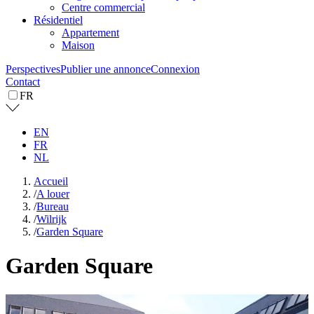
Centre commercial
Résidentiel
Appartement
Maison
Perspectives
Publier une annonce
Connexion
Contact
FR
EN
FR
NL
Accueil
/
A louer
/
Bureau
/
Wilrijk
/
Garden Square
Garden Square