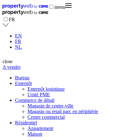
menu
FR
EN
FR
NL
close
A vendre
Bureau
Entrepôt
Entrepôt logistique
Unité PME
Commerce de détail
Magasin de centre-ville
Magasin ou retail parc en périphérie
Centre commercial
Résidentiel
Appartement
Maison