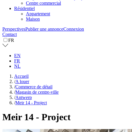
Centre commercial
Résidentiel
Appartement
Maison
Perspectives
Publier une annonce
Connexion
Contact
FR
EN
FR
NL
Accueil
/
A louer
/
Commerce de détail
/
Magasin de centre-ville
/
Antwerp
/
Meir 14 - Project
Meir 14 - Project