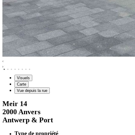
Visuels
Carte
Vue depuis la rue
Meir
14
2000
Anvers
Antwerp & Port
Type de propriété