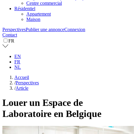
Centre commercial
Résidentiel
Appartement
Maison
Perspectives
Publier une annonce
Connexion
Contact
FR
EN
FR
NL
Accueil
/
Perspectives
/
Article
Louer un Espace de
Laboratoire en Belgique