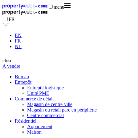
menu
FR
EN
FR
NL
close
A vendre
Bureau
Entrepôt
Entrepôt logistique
Unité PME
Commerce de détail
Magasin de centre-ville
Magasin ou retail parc en périphérie
Centre commercial
Résidentiel
Appartement
Maison